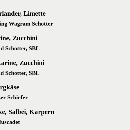
iander, Limette
ling Wagram Schotter
ine, Zucchini
nd Schotter, SBL
arine, Zucchini
nd Schotter, SBL
ergkäse
er Schiefer
ke, Salbei, Karpern
Muscadet