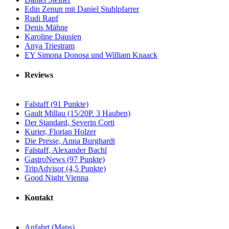
Edin Zenun mit Daniel Stuhlpfarrer
Rudi Rapf
Denis Mähne
Karoline Dausien
Anya Triestram
EY Simona Donosa und William Knaack
Reviews
Falstaff (91 Punkte)
Gault Millau (15/20P. 3 Hauben)
Der Standard, Severin Corti
Kurier, Florian Holzer
Die Presse, Anna Burghardt
Falstaff, Alexander Bachl
GastroNews (97 Punkte)
TripAdvisor (4,5 Punkte)
Good Night Vienna
Kontakt
Anfahrt (Maps)