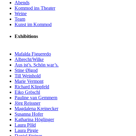
Abends
Kommod ins Theater
Weine
Team
Kunst im Kommod
Exhibitions
Mafalda Figueredo
Albrecht/Wilke
Aus ist’s. Schön war’s.
Stine Ølgod
Till Weinhold
Marie Vermont
Richard Klippfeld
Eiko Gröschl
Pauline van Gemmern
Jörg Reissner
Magdalena Kreinecker
Susanna Hofer
Katharina Höglinger
Laura Põld
Laura Pirgie
Daniel Steiner