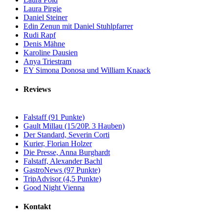
Laura Pirgie
Daniel Steiner
Edin Zenun mit Daniel Stuhlpfarrer
Rudi Rapf
Denis Mähne
Karoline Dausien
Anya Triestram
EY Simona Donosa und William Knaack
Reviews
Falstaff (91 Punkte)
Gault Millau (15/20P. 3 Hauben)
Der Standard, Severin Corti
Kurier, Florian Holzer
Die Presse, Anna Burghardt
Falstaff, Alexander Bachl
GastroNews (97 Punkte)
TripAdvisor (4,5 Punkte)
Good Night Vienna
Kontakt