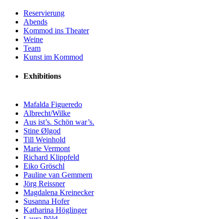
Reservierung
Abends
Kommod ins Theater
Weine
Team
Kunst im Kommod
Exhibitions
Mafalda Figueredo
Albrecht/Wilke
Aus ist’s. Schön war’s.
Stine Ølgod
Till Weinhold
Marie Vermont
Richard Klippfeld
Eiko Gröschl
Pauline van Gemmern
Jörg Reissner
Magdalena Kreinecker
Susanna Hofer
Katharina Höglinger
Laura Põld