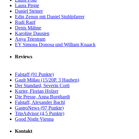
Laura Pirgie
Daniel Steiner
Edin Zenun mit Daniel Stuhlpfarrer
Rudi Rapf
Denis Mähne
Karoline Dausien
Anya Triestram
EY Simona Donosa und William Knaack
Reviews
Falstaff (91 Punkte)
Gault Millau (15/20P. 3 Hauben)
Der Standard, Severin Corti
Kurier, Florian Holzer
Die Presse, Anna Burghardt
Falstaff, Alexander Bachl
GastroNews (97 Punkte)
TripAdvisor (4,5 Punkte)
Good Night Vienna
Kontakt