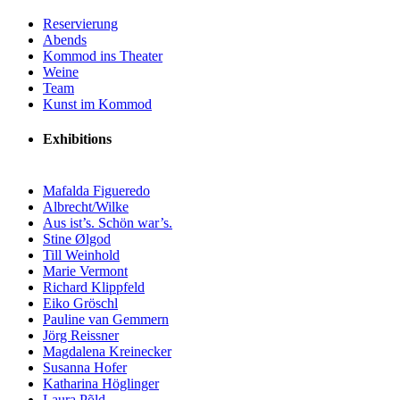
Reservierung
Abends
Kommod ins Theater
Weine
Team
Kunst im Kommod
Exhibitions
Mafalda Figueredo
Albrecht/Wilke
Aus ist’s. Schön war’s.
Stine Ølgod
Till Weinhold
Marie Vermont
Richard Klippfeld
Eiko Gröschl
Pauline van Gemmern
Jörg Reissner
Magdalena Kreinecker
Susanna Hofer
Katharina Höglinger
Laura Põld