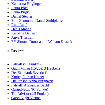
Katharina Höglinger
Laura Põld
Laura Pirgie
Daniel Steiner
Edin Zenun mit Daniel Stuhlpfarrer
Rudi Rapf
Denis Mähne
Karoline Dausien
Anya Triestram
EY Simona Donosa und William Knaack
Reviews
Falstaff (91 Punkte)
Gault Millau (15/20P. 3 Hauben)
Der Standard, Severin Corti
Kurier, Florian Holzer
Die Presse, Anna Burghardt
Falstaff, Alexander Bachl
GastroNews (97 Punkte)
TripAdvisor (4,5 Punkte)
Good Night Vienna