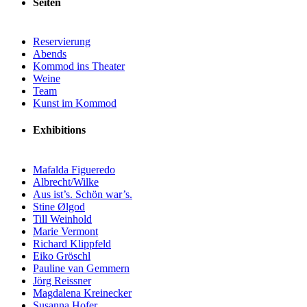
Seiten
Reservierung
Abends
Kommod ins Theater
Weine
Team
Kunst im Kommod
Exhibitions
Mafalda Figueredo
Albrecht/Wilke
Aus ist’s. Schön war’s.
Stine Ølgod
Till Weinhold
Marie Vermont
Richard Klippfeld
Eiko Gröschl
Pauline van Gemmern
Jörg Reissner
Magdalena Kreinecker
Susanna Hofer