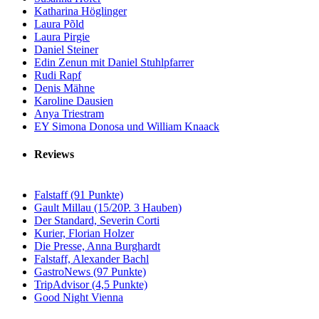
Katharina Höglinger
Laura Põld
Laura Pirgie
Daniel Steiner
Edin Zenun mit Daniel Stuhlpfarrer
Rudi Rapf
Denis Mähne
Karoline Dausien
Anya Triestram
EY Simona Donosa und William Knaack
Reviews
Falstaff (91 Punkte)
Gault Millau (15/20P. 3 Hauben)
Der Standard, Severin Corti
Kurier, Florian Holzer
Die Presse, Anna Burghardt
Falstaff, Alexander Bachl
GastroNews (97 Punkte)
TripAdvisor (4,5 Punkte)
Good Night Vienna