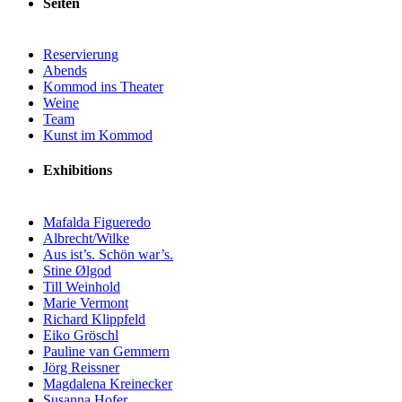
Seiten
Reservierung
Abends
Kommod ins Theater
Weine
Team
Kunst im Kommod
Exhibitions
Mafalda Figueredo
Albrecht/Wilke
Aus ist’s. Schön war’s.
Stine Ølgod
Till Weinhold
Marie Vermont
Richard Klippfeld
Eiko Gröschl
Pauline van Gemmern
Jörg Reissner
Magdalena Kreinecker
Susanna Hofer