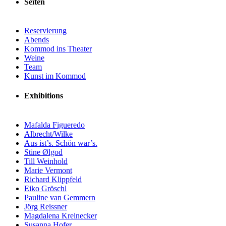
Seiten
Reservierung
Abends
Kommod ins Theater
Weine
Team
Kunst im Kommod
Exhibitions
Mafalda Figueredo
Albrecht/Wilke
Aus ist’s. Schön war’s.
Stine Ølgod
Till Weinhold
Marie Vermont
Richard Klippfeld
Eiko Gröschl
Pauline van Gemmern
Jörg Reissner
Magdalena Kreinecker
Susanna Hofer