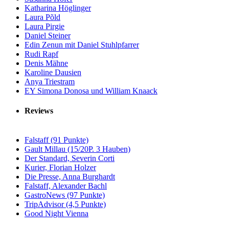
Katharina Höglinger
Laura Põld
Laura Pirgie
Daniel Steiner
Edin Zenun mit Daniel Stuhlpfarrer
Rudi Rapf
Denis Mähne
Karoline Dausien
Anya Triestram
EY Simona Donosa und William Knaack
Reviews
Falstaff (91 Punkte)
Gault Millau (15/20P. 3 Hauben)
Der Standard, Severin Corti
Kurier, Florian Holzer
Die Presse, Anna Burghardt
Falstaff, Alexander Bachl
GastroNews (97 Punkte)
TripAdvisor (4,5 Punkte)
Good Night Vienna