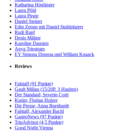
Katharina Höglinger
Laura Põld
Laura Pirgie
Daniel Steiner
Edin Zenun mit Daniel Stuhlpfarrer
Rudi Rapf
Denis Mähne
Karoline Dausien
Anya Triestram
EY Simona Donosa und William Knaack
Reviews
Falstaff (91 Punkte)
Gault Millau (15/20P. 3 Hauben)
Der Standard, Severin Corti
Kurier, Florian Holzer
Die Presse, Anna Burghardt
Falstaff, Alexander Bachl
GastroNews (97 Punkte)
TripAdvisor (4,5 Punkte)
Good Night Vienna