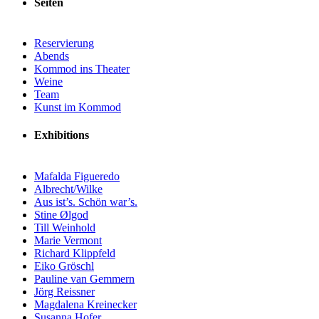
Seiten
Reservierung
Abends
Kommod ins Theater
Weine
Team
Kunst im Kommod
Exhibitions
Mafalda Figueredo
Albrecht/Wilke
Aus ist’s. Schön war’s.
Stine Ølgod
Till Weinhold
Marie Vermont
Richard Klippfeld
Eiko Gröschl
Pauline van Gemmern
Jörg Reissner
Magdalena Kreinecker
Susanna Hofer