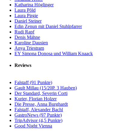
Katharina Höglinger
Laura Põld
Laura Pirgie
Daniel Steiner
Edin Zenun mit Daniel Stuhlpfarrer
Rudi Rapf
Denis Mähne
Karoline Dausien
Anya Triestram
EY Simona Donosa und William Knaack
Reviews
Falstaff (91 Punkte)
Gault Millau (15/20P. 3 Hauben)
Der Standard, Severin Corti
Kurier, Florian Holzer
Die Presse, Anna Burghardt
Falstaff, Alexander Bachl
GastroNews (97 Punkte)
TripAdvisor (4,5 Punkte)
Good Night Vienna