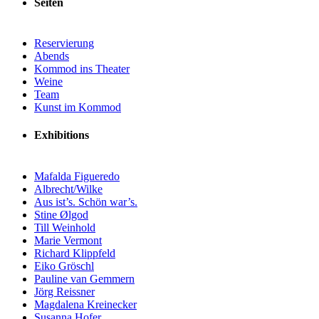
Seiten
Reservierung
Abends
Kommod ins Theater
Weine
Team
Kunst im Kommod
Exhibitions
Mafalda Figueredo
Albrecht/Wilke
Aus ist’s. Schön war’s.
Stine Ølgod
Till Weinhold
Marie Vermont
Richard Klippfeld
Eiko Gröschl
Pauline van Gemmern
Jörg Reissner
Magdalena Kreinecker
Susanna Hofer