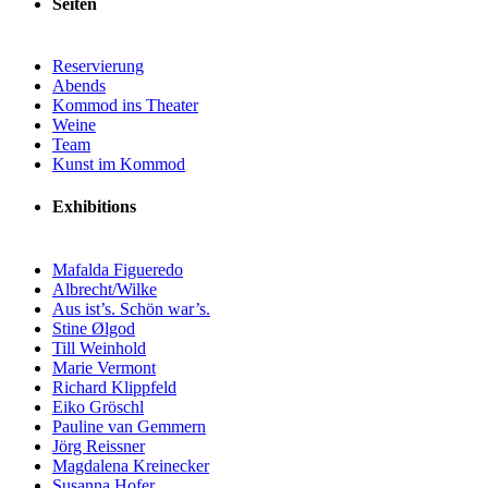
Seiten
Reservierung
Abends
Kommod ins Theater
Weine
Team
Kunst im Kommod
Exhibitions
Mafalda Figueredo
Albrecht/Wilke
Aus ist’s. Schön war’s.
Stine Ølgod
Till Weinhold
Marie Vermont
Richard Klippfeld
Eiko Gröschl
Pauline van Gemmern
Jörg Reissner
Magdalena Kreinecker
Susanna Hofer