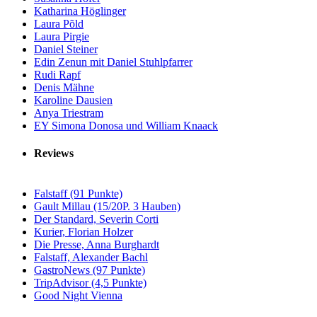
Katharina Höglinger
Laura Põld
Laura Pirgie
Daniel Steiner
Edin Zenun mit Daniel Stuhlpfarrer
Rudi Rapf
Denis Mähne
Karoline Dausien
Anya Triestram
EY Simona Donosa und William Knaack
Reviews
Falstaff (91 Punkte)
Gault Millau (15/20P. 3 Hauben)
Der Standard, Severin Corti
Kurier, Florian Holzer
Die Presse, Anna Burghardt
Falstaff, Alexander Bachl
GastroNews (97 Punkte)
TripAdvisor (4,5 Punkte)
Good Night Vienna