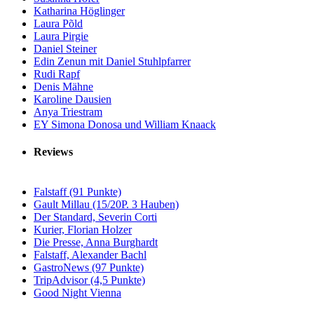
Katharina Höglinger
Laura Põld
Laura Pirgie
Daniel Steiner
Edin Zenun mit Daniel Stuhlpfarrer
Rudi Rapf
Denis Mähne
Karoline Dausien
Anya Triestram
EY Simona Donosa und William Knaack
Reviews
Falstaff (91 Punkte)
Gault Millau (15/20P. 3 Hauben)
Der Standard, Severin Corti
Kurier, Florian Holzer
Die Presse, Anna Burghardt
Falstaff, Alexander Bachl
GastroNews (97 Punkte)
TripAdvisor (4,5 Punkte)
Good Night Vienna