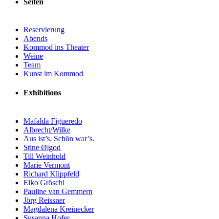
Seiten
Reservierung
Abends
Kommod ins Theater
Weine
Team
Kunst im Kommod
Exhibitions
Mafalda Figueredo
Albrecht/Wilke
Aus ist’s. Schön war’s.
Stine Ølgod
Till Weinhold
Marie Vermont
Richard Klippfeld
Eiko Gröschl
Pauline van Gemmern
Jörg Reissner
Magdalena Kreinecker
Susanna Hofer