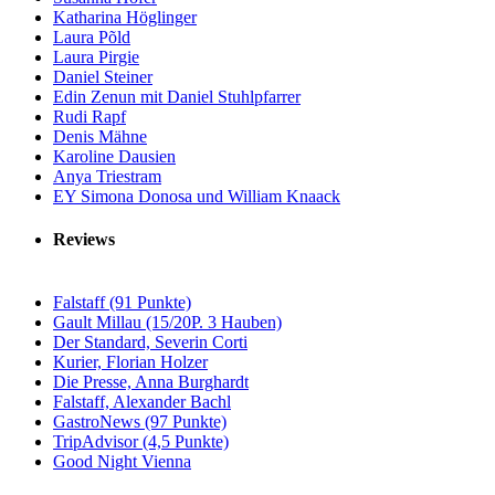
Katharina Höglinger
Laura Põld
Laura Pirgie
Daniel Steiner
Edin Zenun mit Daniel Stuhlpfarrer
Rudi Rapf
Denis Mähne
Karoline Dausien
Anya Triestram
EY Simona Donosa und William Knaack
Reviews
Falstaff (91 Punkte)
Gault Millau (15/20P. 3 Hauben)
Der Standard, Severin Corti
Kurier, Florian Holzer
Die Presse, Anna Burghardt
Falstaff, Alexander Bachl
GastroNews (97 Punkte)
TripAdvisor (4,5 Punkte)
Good Night Vienna