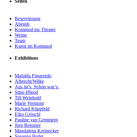
Seiten
Reservierung
Abends
Kommod ins Theater
Weine
Team
Kunst im Kommod
Exhibitions
Mafalda Figueredo
Albrecht/Wilke
Aus ist’s. Schön war’s.
Stine Ølgod
Till Weinhold
Marie Vermont
Richard Klippfeld
Eiko Gröschl
Pauline van Gemmern
Jörg Reissner
Magdalena Kreinecker
Susanna Hofer