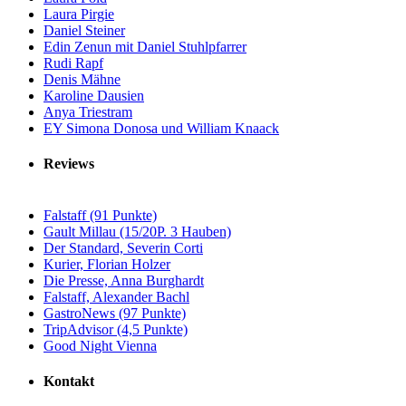
Laura Pirgie
Daniel Steiner
Edin Zenun mit Daniel Stuhlpfarrer
Rudi Rapf
Denis Mähne
Karoline Dausien
Anya Triestram
EY Simona Donosa und William Knaack
Reviews
Falstaff (91 Punkte)
Gault Millau (15/20P. 3 Hauben)
Der Standard, Severin Corti
Kurier, Florian Holzer
Die Presse, Anna Burghardt
Falstaff, Alexander Bachl
GastroNews (97 Punkte)
TripAdvisor (4,5 Punkte)
Good Night Vienna
Kontakt