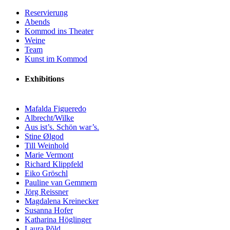
Reservierung
Abends
Kommod ins Theater
Weine
Team
Kunst im Kommod
Exhibitions
Mafalda Figueredo
Albrecht/Wilke
Aus ist’s. Schön war’s.
Stine Ølgod
Till Weinhold
Marie Vermont
Richard Klippfeld
Eiko Gröschl
Pauline van Gemmern
Jörg Reissner
Magdalena Kreinecker
Susanna Hofer
Katharina Höglinger
Laura Põld