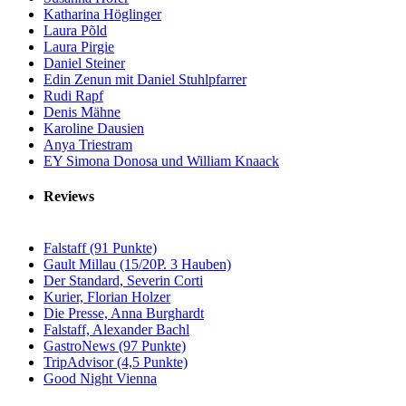
Katharina Höglinger
Laura Põld
Laura Pirgie
Daniel Steiner
Edin Zenun mit Daniel Stuhlpfarrer
Rudi Rapf
Denis Mähne
Karoline Dausien
Anya Triestram
EY Simona Donosa und William Knaack
Reviews
Falstaff (91 Punkte)
Gault Millau (15/20P. 3 Hauben)
Der Standard, Severin Corti
Kurier, Florian Holzer
Die Presse, Anna Burghardt
Falstaff, Alexander Bachl
GastroNews (97 Punkte)
TripAdvisor (4,5 Punkte)
Good Night Vienna