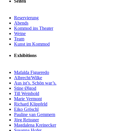
Seiten
Reservierung
Abends
Kommod ins Theater
Weine
Team
Kunst im Kommod
Exhibitions
Mafalda Figueredo
Albrecht/Wilke
Aus ist’s. Schön war’s.
Stine Ølgod
Till Weinhold
Marie Vermont
Richard Klippfeld
Eiko Gröschl
Pauline van Gemmern
Jörg Reissner
Magdalena Kreinecker
Susanna Hofer