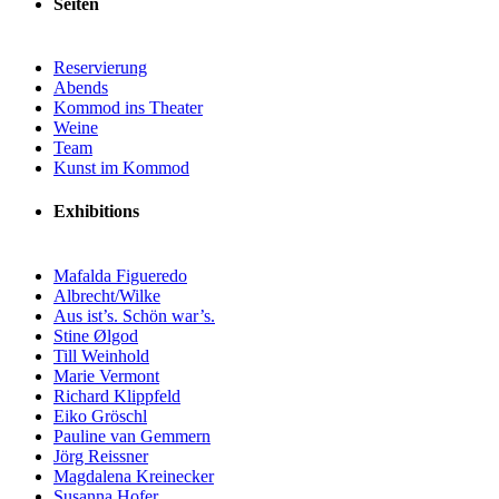
Seiten
Reservierung
Abends
Kommod ins Theater
Weine
Team
Kunst im Kommod
Exhibitions
Mafalda Figueredo
Albrecht/Wilke
Aus ist’s. Schön war’s.
Stine Ølgod
Till Weinhold
Marie Vermont
Richard Klippfeld
Eiko Gröschl
Pauline van Gemmern
Jörg Reissner
Magdalena Kreinecker
Susanna Hofer