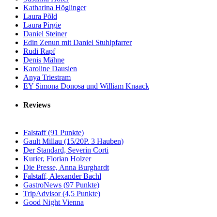
Katharina Höglinger
Laura Põld
Laura Pirgie
Daniel Steiner
Edin Zenun mit Daniel Stuhlpfarrer
Rudi Rapf
Denis Mähne
Karoline Dausien
Anya Triestram
EY Simona Donosa und William Knaack
Reviews
Falstaff (91 Punkte)
Gault Millau (15/20P. 3 Hauben)
Der Standard, Severin Corti
Kurier, Florian Holzer
Die Presse, Anna Burghardt
Falstaff, Alexander Bachl
GastroNews (97 Punkte)
TripAdvisor (4,5 Punkte)
Good Night Vienna