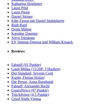
Katharina Höglinger
Laura Põld
Laura Pirgie
Daniel Steiner
Edin Zenun mit Daniel Stuhlpfarrer
Rudi Rapf
Denis Mähne
Karoline Dausien
Anya Triestram
EY Simona Donosa und William Knaack
Reviews
Falstaff (91 Punkte)
Gault Millau (15/20P. 3 Hauben)
Der Standard, Severin Corti
Kurier, Florian Holzer
Die Presse, Anna Burghardt
Falstaff, Alexander Bachl
GastroNews (97 Punkte)
TripAdvisor (4,5 Punkte)
Good Night Vienna