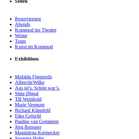
Seiten
Reservierung
Abends
Kommod ins Theater
Weine
Team
Kunst im Kommod
Exhibitions
Mafalda Figueredo
Albrecht/Wilke
Aus ist’s. Schön war’s.
Stine Ølgod
Till Weinhold
Marie Vermont
Richard Klippfeld
Eiko Gröschl
Pauline van Gemmern
Jörg Reissner
Magdalena Kreinecker
Susanna Hofer