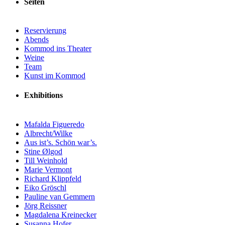
Seiten
Reservierung
Abends
Kommod ins Theater
Weine
Team
Kunst im Kommod
Exhibitions
Mafalda Figueredo
Albrecht/Wilke
Aus ist’s. Schön war’s.
Stine Ølgod
Till Weinhold
Marie Vermont
Richard Klippfeld
Eiko Gröschl
Pauline van Gemmern
Jörg Reissner
Magdalena Kreinecker
Susanna Hofer