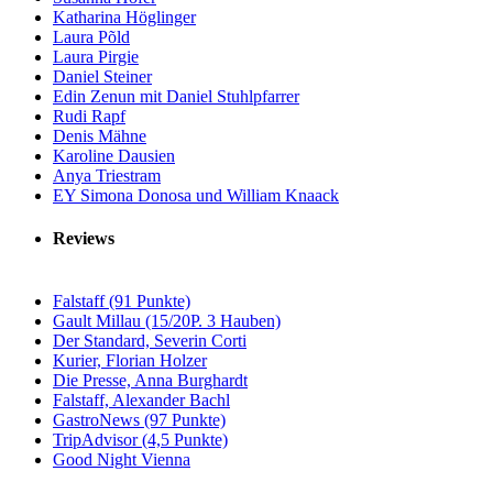
Katharina Höglinger
Laura Põld
Laura Pirgie
Daniel Steiner
Edin Zenun mit Daniel Stuhlpfarrer
Rudi Rapf
Denis Mähne
Karoline Dausien
Anya Triestram
EY Simona Donosa und William Knaack
Reviews
Falstaff (91 Punkte)
Gault Millau (15/20P. 3 Hauben)
Der Standard, Severin Corti
Kurier, Florian Holzer
Die Presse, Anna Burghardt
Falstaff, Alexander Bachl
GastroNews (97 Punkte)
TripAdvisor (4,5 Punkte)
Good Night Vienna