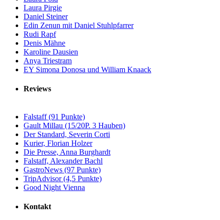
Laura Pirgie
Daniel Steiner
Edin Zenun mit Daniel Stuhlpfarrer
Rudi Rapf
Denis Mähne
Karoline Dausien
Anya Triestram
EY Simona Donosa und William Knaack
Reviews
Falstaff (91 Punkte)
Gault Millau (15/20P. 3 Hauben)
Der Standard, Severin Corti
Kurier, Florian Holzer
Die Presse, Anna Burghardt
Falstaff, Alexander Bachl
GastroNews (97 Punkte)
TripAdvisor (4,5 Punkte)
Good Night Vienna
Kontakt