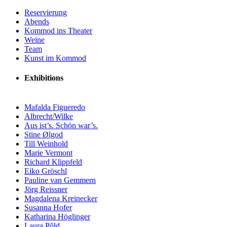
Reservierung
Abends
Kommod ins Theater
Weine
Team
Kunst im Kommod
Exhibitions
Mafalda Figueredo
Albrecht/Wilke
Aus ist’s. Schön war’s.
Stine Ølgod
Till Weinhold
Marie Vermont
Richard Klippfeld
Eiko Gröschl
Pauline van Gemmern
Jörg Reissner
Magdalena Kreinecker
Susanna Hofer
Katharina Höglinger
Laura Põld