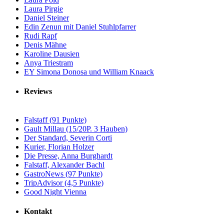
Laura Pirgie
Daniel Steiner
Edin Zenun mit Daniel Stuhlpfarrer
Rudi Rapf
Denis Mähne
Karoline Dausien
Anya Triestram
EY Simona Donosa und William Knaack
Reviews
Falstaff (91 Punkte)
Gault Millau (15/20P. 3 Hauben)
Der Standard, Severin Corti
Kurier, Florian Holzer
Die Presse, Anna Burghardt
Falstaff, Alexander Bachl
GastroNews (97 Punkte)
TripAdvisor (4,5 Punkte)
Good Night Vienna
Kontakt