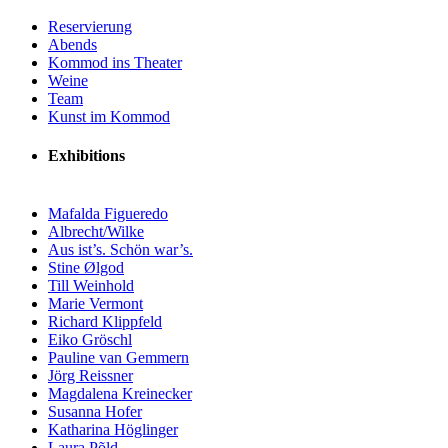
Reservierung
Abends
Kommod ins Theater
Weine
Team
Kunst im Kommod
Exhibitions
Mafalda Figueredo
Albrecht/Wilke
Aus ist’s. Schön war’s.
Stine Ølgod
Till Weinhold
Marie Vermont
Richard Klippfeld
Eiko Gröschl
Pauline van Gemmern
Jörg Reissner
Magdalena Kreinecker
Susanna Hofer
Katharina Höglinger
Laura Põld