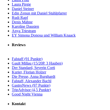
Laura Pirgie
Daniel Steiner
Edin Zenun mit Daniel Stuhlpfarrer
Rudi Rapf
Denis Mähne
Karoline Dausien
Anya Triestram
EY Simona Donosa und William Knaack
Reviews
Falstaff (91 Punkte)
Gault Millau (15/20P. 3 Hauben)
Der Standard, Severin Corti
Kurier, Florian Holzer
Die Presse, Anna Burghardt
Falstaff, Alexander Bachl
GastroNews (97 Punkte)
TripAdvisor (4,5 Punkte)
Good Night Vienna
Kontakt