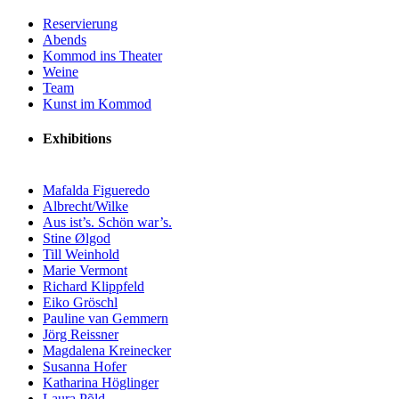
Reservierung
Abends
Kommod ins Theater
Weine
Team
Kunst im Kommod
Exhibitions
Mafalda Figueredo
Albrecht/Wilke
Aus ist’s. Schön war’s.
Stine Ølgod
Till Weinhold
Marie Vermont
Richard Klippfeld
Eiko Gröschl
Pauline van Gemmern
Jörg Reissner
Magdalena Kreinecker
Susanna Hofer
Katharina Höglinger
Laura Põld