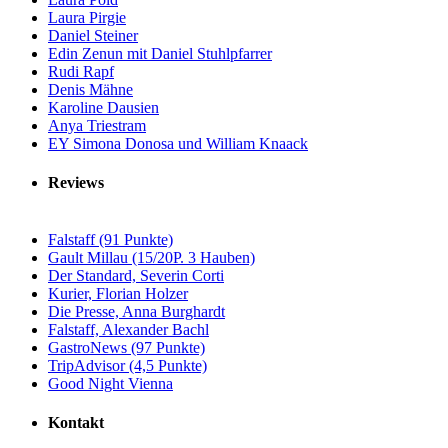
Laura Pirgie
Daniel Steiner
Edin Zenun mit Daniel Stuhlpfarrer
Rudi Rapf
Denis Mähne
Karoline Dausien
Anya Triestram
EY Simona Donosa und William Knaack
Reviews
Falstaff (91 Punkte)
Gault Millau (15/20P. 3 Hauben)
Der Standard, Severin Corti
Kurier, Florian Holzer
Die Presse, Anna Burghardt
Falstaff, Alexander Bachl
GastroNews (97 Punkte)
TripAdvisor (4,5 Punkte)
Good Night Vienna
Kontakt