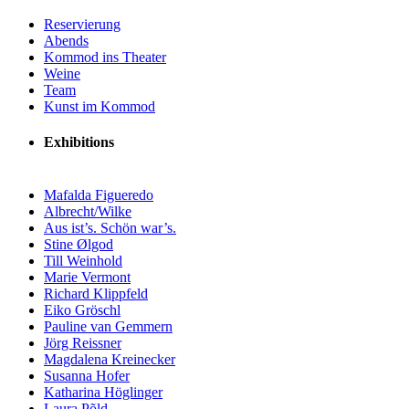
Reservierung
Abends
Kommod ins Theater
Weine
Team
Kunst im Kommod
Exhibitions
Mafalda Figueredo
Albrecht/Wilke
Aus ist’s. Schön war’s.
Stine Ølgod
Till Weinhold
Marie Vermont
Richard Klippfeld
Eiko Gröschl
Pauline van Gemmern
Jörg Reissner
Magdalena Kreinecker
Susanna Hofer
Katharina Höglinger
Laura Põld