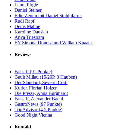
Laura Pirgie
Daniel Steiner
Edin Zenun mit Daniel Stuhlpfarrer
Rudi Rapf
Denis Mähne
Karoline Dausien
Anya Triestram
EY Simona Donosa und William Knaack
Reviews
Falstaff (91 Punkte)
Gault Millau (15/20P. 3 Hauben)
Der Standard, Severin Corti
Kurier, Florian Holzer
Die Presse, Anna Burghardt
Falstaff, Alexander Bachl
GastroNews (97 Punkte)
TripAdvisor (4,5 Punkte)
Good Night Vienna
Kontakt