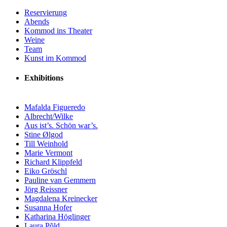
Reservierung
Abends
Kommod ins Theater
Weine
Team
Kunst im Kommod
Exhibitions
Mafalda Figueredo
Albrecht/Wilke
Aus ist’s. Schön war’s.
Stine Ølgod
Till Weinhold
Marie Vermont
Richard Klippfeld
Eiko Gröschl
Pauline van Gemmern
Jörg Reissner
Magdalena Kreinecker
Susanna Hofer
Katharina Höglinger
Laura Põld