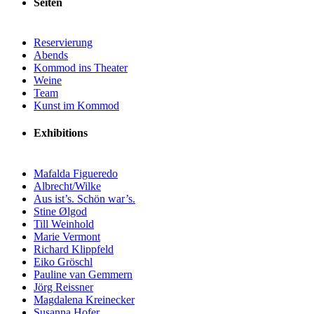
Seiten
Reservierung
Abends
Kommod ins Theater
Weine
Team
Kunst im Kommod
Exhibitions
Mafalda Figueredo
Albrecht/Wilke
Aus ist’s. Schön war’s.
Stine Ølgod
Till Weinhold
Marie Vermont
Richard Klippfeld
Eiko Gröschl
Pauline van Gemmern
Jörg Reissner
Magdalena Kreinecker
Susanna Hofer