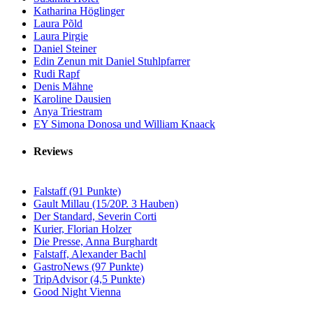
Katharina Höglinger
Laura Põld
Laura Pirgie
Daniel Steiner
Edin Zenun mit Daniel Stuhlpfarrer
Rudi Rapf
Denis Mähne
Karoline Dausien
Anya Triestram
EY Simona Donosa und William Knaack
Reviews
Falstaff (91 Punkte)
Gault Millau (15/20P. 3 Hauben)
Der Standard, Severin Corti
Kurier, Florian Holzer
Die Presse, Anna Burghardt
Falstaff, Alexander Bachl
GastroNews (97 Punkte)
TripAdvisor (4,5 Punkte)
Good Night Vienna