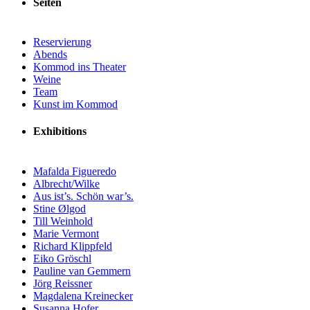
Seiten
Reservierung
Abends
Kommod ins Theater
Weine
Team
Kunst im Kommod
Exhibitions
Mafalda Figueredo
Albrecht/Wilke
Aus ist’s. Schön war’s.
Stine Ølgod
Till Weinhold
Marie Vermont
Richard Klippfeld
Eiko Gröschl
Pauline van Gemmern
Jörg Reissner
Magdalena Kreinecker
Susanna Hofer