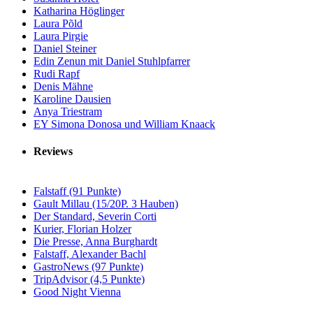
Katharina Höglinger
Laura Põld
Laura Pirgie
Daniel Steiner
Edin Zenun mit Daniel Stuhlpfarrer
Rudi Rapf
Denis Mähne
Karoline Dausien
Anya Triestram
EY Simona Donosa und William Knaack
Reviews
Falstaff (91 Punkte)
Gault Millau (15/20P. 3 Hauben)
Der Standard, Severin Corti
Kurier, Florian Holzer
Die Presse, Anna Burghardt
Falstaff, Alexander Bachl
GastroNews (97 Punkte)
TripAdvisor (4,5 Punkte)
Good Night Vienna