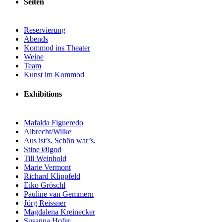
Seiten
Reservierung
Abends
Kommod ins Theater
Weine
Team
Kunst im Kommod
Exhibitions
Mafalda Figueredo
Albrecht/Wilke
Aus ist’s. Schön war’s.
Stine Ølgod
Till Weinhold
Marie Vermont
Richard Klippfeld
Eiko Gröschl
Pauline van Gemmern
Jörg Reissner
Magdalena Kreinecker
Susanna Hofer