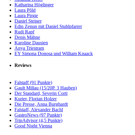
Katharina Höglinger
Laura Põld
Laura Pirgie
Daniel Steiner
Edin Zenun mit Daniel Stuhlpfarrer
Rudi Rapf
Denis Mähne
Karoline Dausien
Anya Triestram
EY Simona Donosa und William Knaack
Reviews
Falstaff (91 Punkte)
Gault Millau (15/20P. 3 Hauben)
Der Standard, Severin Corti
Kurier, Florian Holzer
Die Presse, Anna Burghardt
Falstaff, Alexander Bachl
GastroNews (97 Punkte)
TripAdvisor (4,5 Punkte)
Good Night Vienna