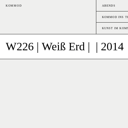
KOMMOD
ABENDS
KOMMOD INS T
KUNST IM KO
W226 | Weiß Erd | | 2014