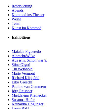
Reservierung
Abends
Kommod ins Theater
Weine
Team
Kunst im Kommod
Exhibitions
Mafalda Figueredo
Albrecht/Wilke
Aus ist’s. Schön war’s.
Stine Ølgod
Till Weinhold
Marie Vermont
Richard Klippfeld
Eiko Gröschl
Pauline van Gemmern
Jörg Reissner
Magdalena Kreinecker
Susanna Hofer
Katharina Höglinger
Laura Põld