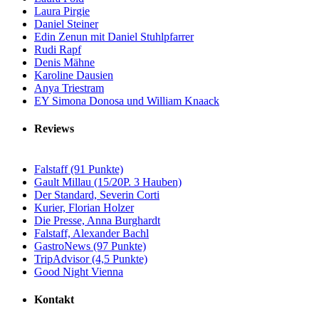
Laura Pirgie
Daniel Steiner
Edin Zenun mit Daniel Stuhlpfarrer
Rudi Rapf
Denis Mähne
Karoline Dausien
Anya Triestram
EY Simona Donosa und William Knaack
Reviews
Falstaff (91 Punkte)
Gault Millau (15/20P. 3 Hauben)
Der Standard, Severin Corti
Kurier, Florian Holzer
Die Presse, Anna Burghardt
Falstaff, Alexander Bachl
GastroNews (97 Punkte)
TripAdvisor (4,5 Punkte)
Good Night Vienna
Kontakt