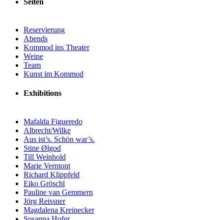
Seiten
Reservierung
Abends
Kommod ins Theater
Weine
Team
Kunst im Kommod
Exhibitions
Mafalda Figueredo
Albrecht/Wilke
Aus ist’s. Schön war’s.
Stine Ølgod
Till Weinhold
Marie Vermont
Richard Klippfeld
Eiko Gröschl
Pauline van Gemmern
Jörg Reissner
Magdalena Kreinecker
Susanna Hofer