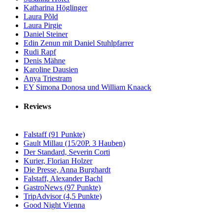
Katharina Höglinger
Laura Põld
Laura Pirgie
Daniel Steiner
Edin Zenun mit Daniel Stuhlpfarrer
Rudi Rapf
Denis Mähne
Karoline Dausien
Anya Triestram
EY Simona Donosa und William Knaack
Reviews
Falstaff (91 Punkte)
Gault Millau (15/20P. 3 Hauben)
Der Standard, Severin Corti
Kurier, Florian Holzer
Die Presse, Anna Burghardt
Falstaff, Alexander Bachl
GastroNews (97 Punkte)
TripAdvisor (4,5 Punkte)
Good Night Vienna