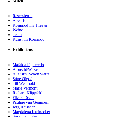
Seiten
Reservierung
Abends
Kommod ins Theater
Weine
Team
Kunst im Kommod
Exhibitions
Mafalda Figueredo
Albrecht/Wilke
Aus ist’s. Schön war’s.
Stine Ølgod
Till Weinhold
Marie Vermont
Richard Klippfeld
Eiko Gröschl
Pauline van Gemmern
Jörg Reissner
Magdalena Kreinecker
Susanna Hofer