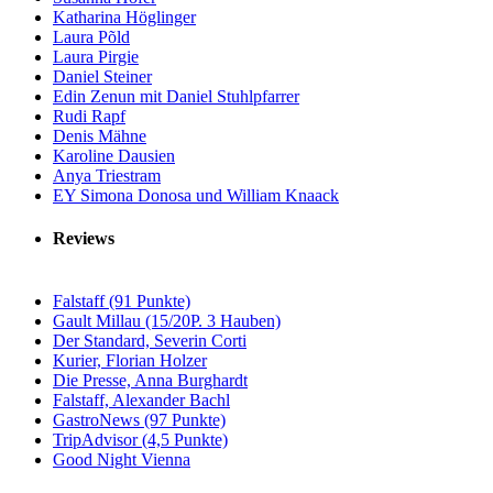
Katharina Höglinger
Laura Põld
Laura Pirgie
Daniel Steiner
Edin Zenun mit Daniel Stuhlpfarrer
Rudi Rapf
Denis Mähne
Karoline Dausien
Anya Triestram
EY Simona Donosa und William Knaack
Reviews
Falstaff (91 Punkte)
Gault Millau (15/20P. 3 Hauben)
Der Standard, Severin Corti
Kurier, Florian Holzer
Die Presse, Anna Burghardt
Falstaff, Alexander Bachl
GastroNews (97 Punkte)
TripAdvisor (4,5 Punkte)
Good Night Vienna