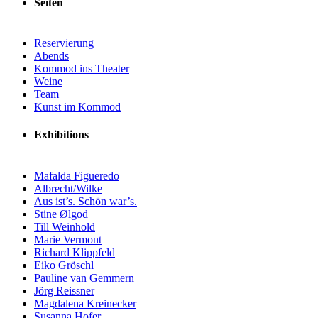
Seiten
Reservierung
Abends
Kommod ins Theater
Weine
Team
Kunst im Kommod
Exhibitions
Mafalda Figueredo
Albrecht/Wilke
Aus ist’s. Schön war’s.
Stine Ølgod
Till Weinhold
Marie Vermont
Richard Klippfeld
Eiko Gröschl
Pauline van Gemmern
Jörg Reissner
Magdalena Kreinecker
Susanna Hofer