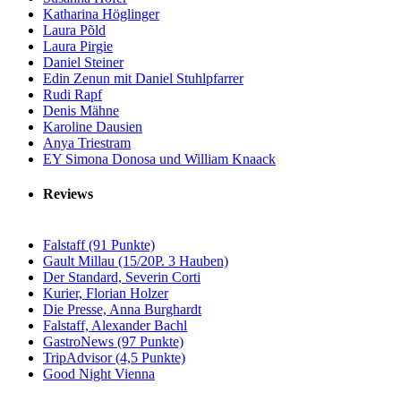
Katharina Höglinger
Laura Põld
Laura Pirgie
Daniel Steiner
Edin Zenun mit Daniel Stuhlpfarrer
Rudi Rapf
Denis Mähne
Karoline Dausien
Anya Triestram
EY Simona Donosa und William Knaack
Reviews
Falstaff (91 Punkte)
Gault Millau (15/20P. 3 Hauben)
Der Standard, Severin Corti
Kurier, Florian Holzer
Die Presse, Anna Burghardt
Falstaff, Alexander Bachl
GastroNews (97 Punkte)
TripAdvisor (4,5 Punkte)
Good Night Vienna