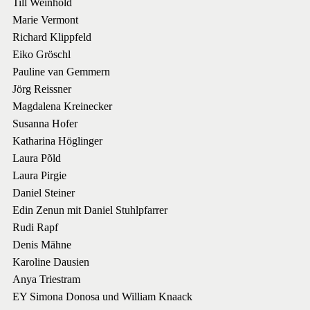
Till Weinhold
Marie Vermont
Richard Klippfeld
Eiko Gröschl
Pauline van Gemmern
Jörg Reissner
Magdalena Kreinecker
Susanna Hofer
Katharina Höglinger
Laura Põld
Laura Pirgie
Daniel Steiner
Edin Zenun mit Daniel Stuhlpfarrer
Rudi Rapf
Denis Mähne
Karoline Dausien
Anya Triestram
EY Simona Donosa und William Knaack