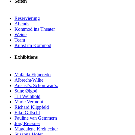
Seiten
Reservierung
Abends
Kommod ins Theater
Weine
Team
Kunst im Kommod
Exhibitions
Mafalda Figueredo
Albrecht/Wilke
Aus ist’s. Schön war’s.
Stine Ølgod
Till Weinhold
Marie Vermont
Richard Klippfeld
Eiko Gröschl
Pauline van Gemmern
Jörg Reissner
Magdalena Kreinecker
Susanna Hofer