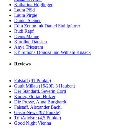
Katharina Höglinger
Laura Põld
Laura Pirgie
Daniel Steiner
Edin Zenun mit Daniel Stuhlpfarrer
Rudi Rapf
Denis Mähne
Karoline Dausien
Anya Triestram
EY Simona Donosa und William Knaack
Reviews
Falstaff (91 Punkte)
Gault Millau (15/20P. 3 Hauben)
Der Standard, Severin Corti
Kurier, Florian Holzer
Die Presse, Anna Burghardt
Falstaff, Alexander Bachl
GastroNews (97 Punkte)
TripAdvisor (4,5 Punkte)
Good Night Vienna