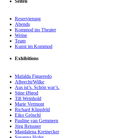
Seiten
Reservierung
Abends
Kommod ins Theater
Weine
Team
Kunst im Kommod
Exhibitions
Mafalda Figueredo
Albrecht/Wilke
Aus ist’s. Schön war’s.
Stine Ølgod
Till Weinhold
Marie Vermont
Richard Klippfeld
Eiko Gröschl
Pauline van Gemmern
Jörg Reissner
Magdalena Kreinecker
Susanna Hofer