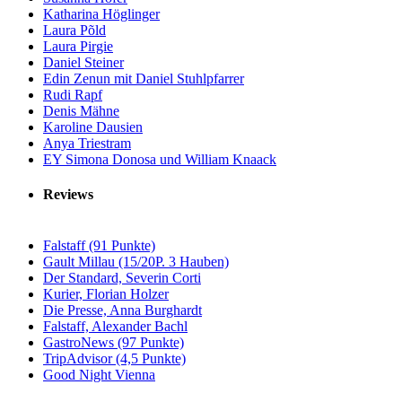
Katharina Höglinger
Laura Põld
Laura Pirgie
Daniel Steiner
Edin Zenun mit Daniel Stuhlpfarrer
Rudi Rapf
Denis Mähne
Karoline Dausien
Anya Triestram
EY Simona Donosa und William Knaack
Reviews
Falstaff (91 Punkte)
Gault Millau (15/20P. 3 Hauben)
Der Standard, Severin Corti
Kurier, Florian Holzer
Die Presse, Anna Burghardt
Falstaff, Alexander Bachl
GastroNews (97 Punkte)
TripAdvisor (4,5 Punkte)
Good Night Vienna