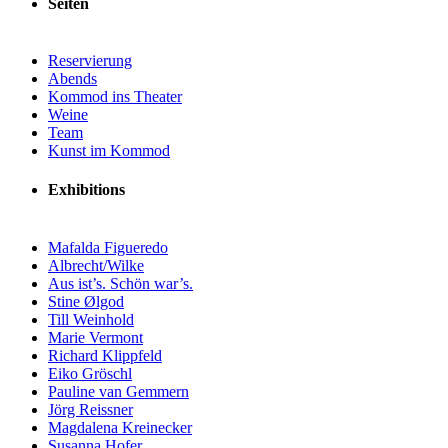
Seiten
Reservierung
Abends
Kommod ins Theater
Weine
Team
Kunst im Kommod
Exhibitions
Mafalda Figueredo
Albrecht/Wilke
Aus ist’s. Schön war’s.
Stine Ølgod
Till Weinhold
Marie Vermont
Richard Klippfeld
Eiko Gröschl
Pauline van Gemmern
Jörg Reissner
Magdalena Kreinecker
Susanna Hofer