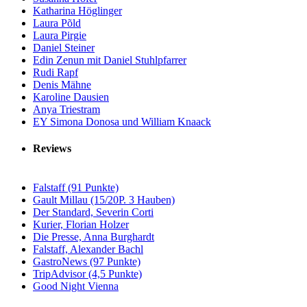
Katharina Höglinger
Laura Põld
Laura Pirgie
Daniel Steiner
Edin Zenun mit Daniel Stuhlpfarrer
Rudi Rapf
Denis Mähne
Karoline Dausien
Anya Triestram
EY Simona Donosa und William Knaack
Reviews
Falstaff (91 Punkte)
Gault Millau (15/20P. 3 Hauben)
Der Standard, Severin Corti
Kurier, Florian Holzer
Die Presse, Anna Burghardt
Falstaff, Alexander Bachl
GastroNews (97 Punkte)
TripAdvisor (4,5 Punkte)
Good Night Vienna