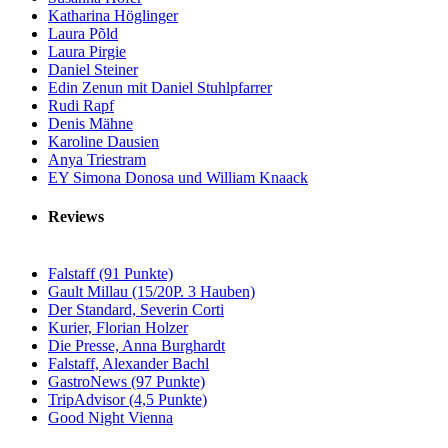
Katharina Höglinger
Laura Põld
Laura Pirgie
Daniel Steiner
Edin Zenun mit Daniel Stuhlpfarrer
Rudi Rapf
Denis Mähne
Karoline Dausien
Anya Triestram
EY Simona Donosa und William Knaack
Reviews
Falstaff (91 Punkte)
Gault Millau (15/20P. 3 Hauben)
Der Standard, Severin Corti
Kurier, Florian Holzer
Die Presse, Anna Burghardt
Falstaff, Alexander Bachl
GastroNews (97 Punkte)
TripAdvisor (4,5 Punkte)
Good Night Vienna