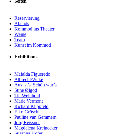
Seiten
Reservierung
Abends
Kommod ins Theater
Weine
Team
Kunst im Kommod
Exhibitions
Mafalda Figueredo
Albrecht/Wilke
Aus ist’s. Schön war’s.
Stine Ølgod
Till Weinhold
Marie Vermont
Richard Klippfeld
Eiko Gröschl
Pauline van Gemmern
Jörg Reissner
Magdalena Kreinecker
Susanna Hofer