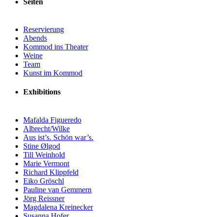
Seiten
Reservierung
Abends
Kommod ins Theater
Weine
Team
Kunst im Kommod
Exhibitions
Mafalda Figueredo
Albrecht/Wilke
Aus ist’s. Schön war’s.
Stine Ølgod
Till Weinhold
Marie Vermont
Richard Klippfeld
Eiko Gröschl
Pauline van Gemmern
Jörg Reissner
Magdalena Kreinecker
Susanna Hofer