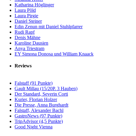
Katharina Höglinger
Laura Põld
Laura Pirgie
Daniel Steiner
Edin Zenun mit Daniel Stuhlpfarrer
Rudi Rapf
Denis Mähne
Karoline Dausien
Anya Triestram
EY Simona Donosa und William Knaack
Reviews
Falstaff (91 Punkte)
Gault Millau (15/20P. 3 Hauben)
Der Standard, Severin Corti
Kurier, Florian Holzer
Die Presse, Anna Burghardt
Falstaff, Alexander Bachl
GastroNews (97 Punkte)
TripAdvisor (4,5 Punkte)
Good Night Vienna